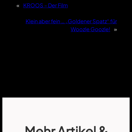
«
KROOS – Der Film
Klein aber fein … „Goldener Spatz“ für
Woozle Goozle!
»
Mehr Artikel &